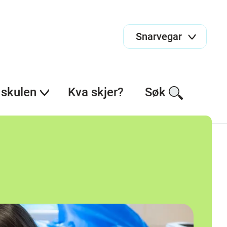
Snarvegar
skulen
Kva skjer?
Søk