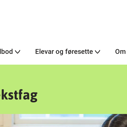
lbod
Elevar og føresette
Om 
kstfag