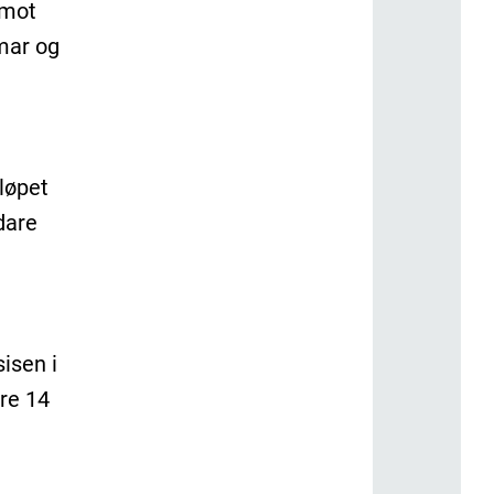
 mot
mar og
 løpet
idare
isen i
ore 14