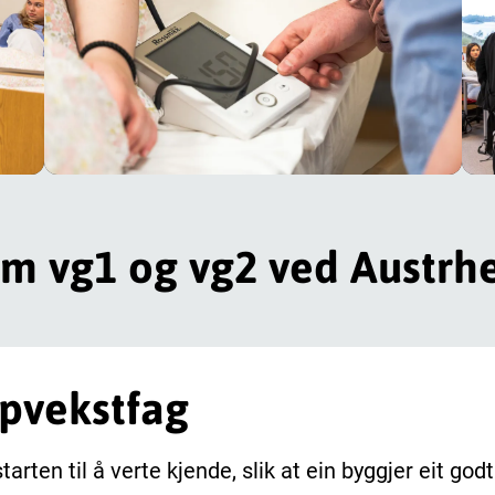
om vg1 og vg2 ved Austrh
ppvekstfag
rten til å verte kjende, slik at ein byggjer eit godt