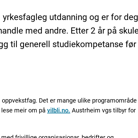
i yrkesfagleg utdanning og er for de
andle med andre. Etter 2 år på skule
g til generell studiekompetanse før e
2
 og oppvekstfag. Det er mange ulike programområde
du lese meir om på
vilbli.no.
Austrheim vgs tilbyr for
d frivillige organisasjonar, bedrifter og