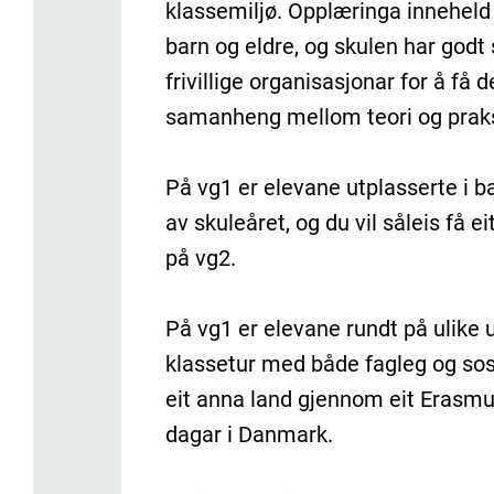
klassemiljø. Opplæringa inneheld 
barn og eldre, og skulen har god
frivillige organisasjonar for å få d
samanheng mellom teori og prak
På vg1 er elevane utplasserte i b
av skuleåret, og du vil såleis få e
på vg2.
På vg1 er elevane rundt på ulike u
klassetur med både fagleg og sosi
eit anna land gjennom eit Erasmus
dagar i Danmark.