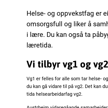
Helse- og oppvekstfag er e
omsorgsfull og liker å samh
i lære. Du kan også ta påbyg
læretida.
Vi tilbyr vg1 og vg
Vg1 er felles for alle som tar helse-
du kan gå vidare til på vg2. Det kan 
tida helsearbeidarfag vg2.
Austrheim vidaregåande samarbeider me