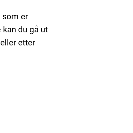
g som er
 kan du gå ut
ller etter