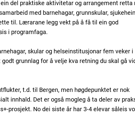
ein del praktiske aktivitetar og arrangement retta
t samarbeid med barnehagar, grunnskular, sjukehei
ette til. Lærarane legg vekt på å få til ein god
sis i programfaga.
arnehagar, skular og helseinstitusjonar fem veker i
it godt grunnlag for å velje kva retning du skal gå v
tflukter, t.d. til Bergen, men høgdepunktet er nok
alt innhald. Det er også mogleg å ta deler av praks
+-prosjekt. No dei siste år har 3-4 elevar såleis v