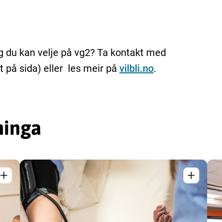
fag du kan velje på vg2? Ta kontakt med
t på sida) eller les meir på
vilbli.no
.
ninga
+
+