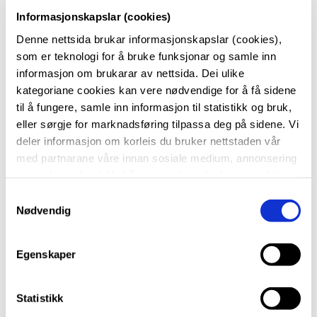
Informasjonskapslar (cookies)
Denne nettsida brukar informasjonskapslar (cookies),
Rådgjevar for 10.- klasse har informasjon og hjelper til
som er teknologi for å bruke funksjonar og samle inn
med innsøkingsprosessen.
informasjon om brukarar av nettsida. Dei ulike
kategoriane cookies kan vere nødvendige for å få sidene
Ordninga krev at du har enkeltvedtak om
til å fungere, samle inn informasjon til statistikk og bruk,
spesialundervisning.
eller sørgje for marknadsføring tilpassa deg på sidene. Vi
deler informasjon om korleis du bruker nettstaden vår
med partnarane våre innan sosiale medium, annonsering
Søknadsprosessen er todelt. Del 1: Send søknad via
og analysearbeid. Ved å nytte vala nedanfor samtykkjer
nettsida
vigo.no
. Del 2: Fyll ut skjemaet
du til at vi nyttar dei ulike cookies-kategoriane. Du kan
S
"Vedleggsskjema"
som du finn her på heimesida til
når du vil trekke samtykket ditt. Sjå meir om kva cookies
Nødvendig
a
Vestland fylkeskommune
. Du gjer dette saman med
vi brukar i
cookie-erklæringa
vår.
m
rådgjevar på sin skule.
t
Egenskaper
y
k
Nemningane (HTA og HTH) på gruppene er dei du
k
Statistikk
søkjer til ved inntak til vidaregåande opplæring
e