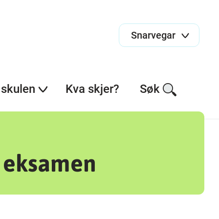
Snarvegar
skulen
Kva skjer?
Søk
l eksamen