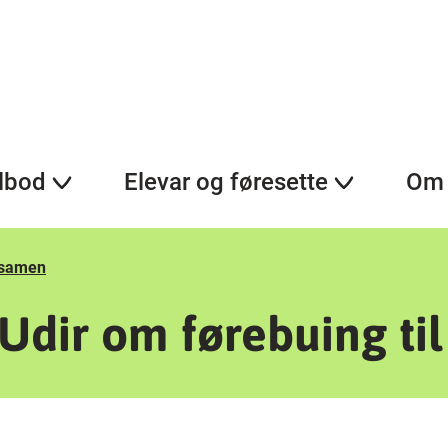
lbod
Elevar og føresette
Om 
eksamen
 Udir om førebuing ti