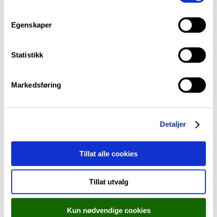
vi brukar i
cookie-erklæringa
vår.
m
t
Egenskaper
y
k
k
Statistikk
e
v
Markedsføring
a
l
g
Detaljer
Tillat alle cookies
Kantinestyrar
Tillat utvalg
Kun nødvendige cookies