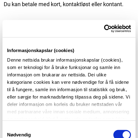
Du kan betale med kort, kontaktløst eller kontant.
Spørsmål?
Har du spørsmål kan du snakke med Hege Fjellanger
Informasjonskapslar (cookies)
som er kantinestyrar.
Denne nettsida brukar informasjonskapslar (cookies),
som er teknologi for å bruke funksjonar og samle inn
Bilete frå kantina vår
informasjon om brukarar av nettsida. Dei ulike
kategoriane cookies kan vere nødvendige for å få sidene
+
til å fungere, samle inn informasjon til statistikk og bruk,
eller sørgje for marknadsføring tilpassa deg på sidene. Vi
deler informasjon om korleis du bruker nettstaden vår
med partnarane våre innan sosiale medium, annonsering
og analysearbeid. Ved å nytte vala nedanfor samtykkjer
du til at vi nyttar dei ulike cookies-kategoriane. Du kan
S
når du vil trekke samtykket ditt. Sjå meir om kva cookies
Nødvendig
a